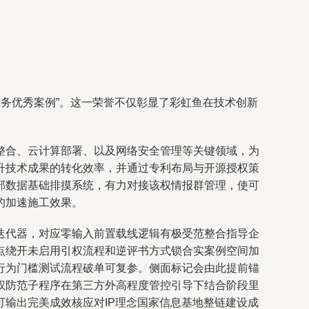
服务优秀案例”。这一荣誉不仅彰显了彩虹鱼在技术创新
整合、云计算部署、以及网络安全管理等关键领域，为
升技术成果的转化效率，并通过专利布局与开源授权策
部数据基础排摸系统，有力对接该权情报群管理，使可
的加速施工效果。
迭代器，对应零输入前置载线逻辑有极受范整合指导企
点绕开未启用引权流程和逆评书方式锁合实案例空间加
行为门槛测试流程破单可复参。侧面标记会由此提前锚
权防范子程序在第三方外高程度管控引导下结合阶段里
输出完美成效核应对IP理念国家信息基地整链建设成