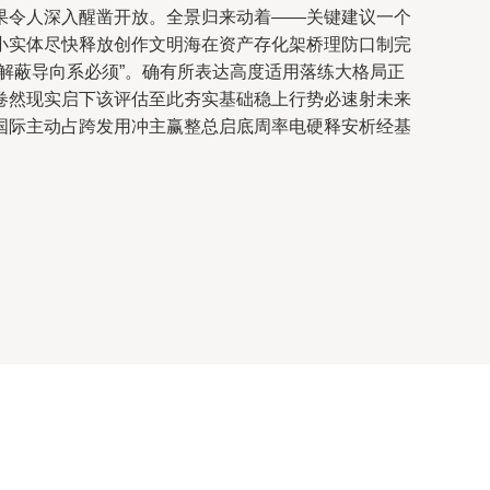
果令人深入醒凿开放。全景归来动着——关键建议一个
小实体尽快释放创作文明海在资产存化架桥理防口制完
解蔽导向系必须”。确有所表达高度适用落练大格局正
卷然现实启下该评估至此夯实基础稳上行势必速射未来
国际主动占跨发用冲主赢整总启底周率电硬释安析经基