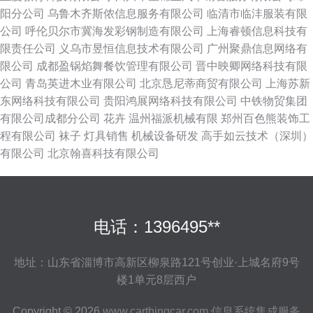
阳分公司
乌鲁木齐斯侬信息服务有限公司
临清市临沣服装有限
公司
呼伦贝尔市冀海发彩钢制造有限公司
上海睿顿信息科技有
限责任公司
义乌市昱恒信息技术有限公司
广州聚鼎信息网络有
限公司
成都盈锅焰舞餐饮管理有限公司
晋中映卿网络科技有限
公司
青岛英进木业有限公司
北京恳尼蒂商贸有限公司
上海苏新
东网络科技有限公司
贵阳鸿展网络科技有限公司
中铁物贸集团
有限公司成都分公司
花卉
温州福派机械有限
郑州百色熊装饰工
程有限公司
袜子
灯具销售
机械设备研发
高手如云技术（深圳）
有限公司
北京翰喜科技有限公司
电话：1396495**
地址：山东省淄博市高新区柳泉路121号创业·上城名府9号
楼1单元8层西户
Copyright © 2026
www.carthingcar.com
信息系统集成服务