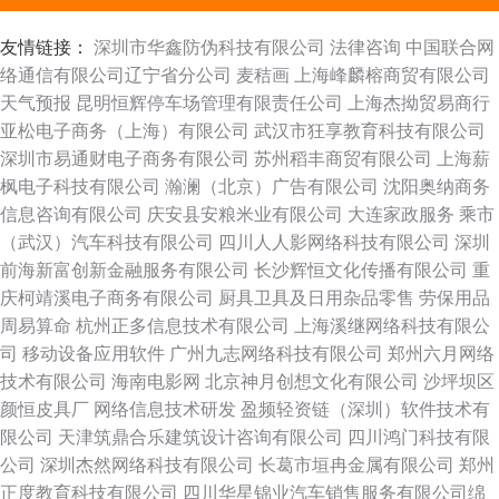
友情链接：
深圳市华鑫防伪科技有限公司
法律咨询
中国联合网
络通信有限公司辽宁省分公司
麦秸画
上海峰麟榕商贸有限公司
天气预报
昆明恒辉停车场管理有限责任公司
上海杰拗贸易商行
亚松电子商务（上海）有限公司
武汉市狂享教育科技有限公司
深圳市易通财电子商务有限公司
苏州稻丰商贸有限公司
上海薪
枫电子科技有限公司
瀚澜（北京）广告有限公司
沈阳奥纳商务
信息咨询有限公司
庆安县安粮米业有限公司
大连家政服务
乘市
（武汉）汽车科技有限公司
四川人人影网络科技有限公司
深圳
前海新富创新金融服务有限公司
长沙辉恒文化传播有限公司
重
庆柯靖溪电子商务有限公司
厨具卫具及日用杂品零售
劳保用品
周易算命
杭州正多信息技术有限公司
上海溪继网络科技有限公
司
移动设备应用软件
广州九志网络科技有限公司
郑州六月网络
技术有限公司
海南电影网
北京神月创想文化有限公司
沙坪坝区
颜恒皮具厂
网络信息技术研发
盈频轻资链（深圳）软件技术有
限公司
天津筑鼎合乐建筑设计咨询有限公司
四川鸿门科技有限
公司
深圳杰然网络科技有限公司
长葛市垣冉金属有限公司
郑州
正度教育科技有限公司
四川华星锦业汽车销售服务有限公司绵